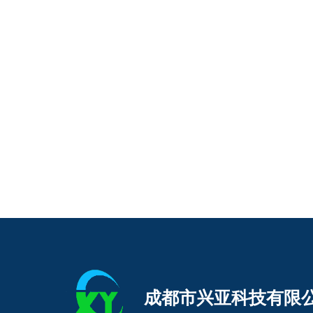
成都市兴亚科技有限