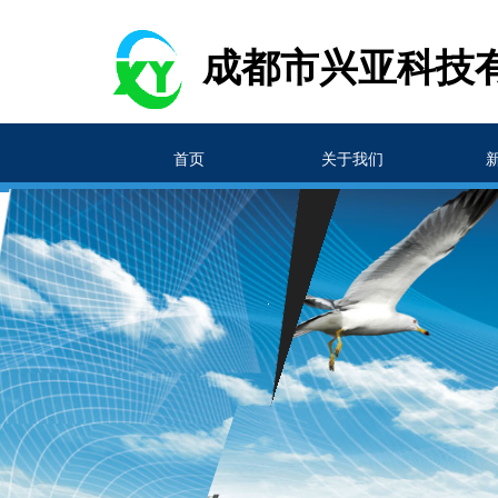
成都市兴亚科技
首页
关于我们