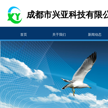
成都市兴亚科技有限
首页
关于我们
新闻动态