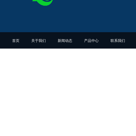
首页
关于我们
新闻动态
产品中心
联系我们